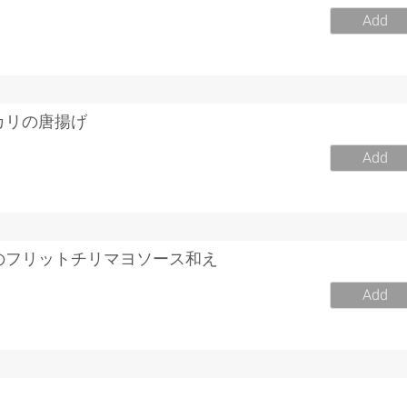
Add
カリの唐揚げ
Add
のフリットチリマヨソース和え
Add