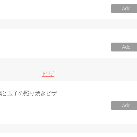
Add
Add
ピザ
鶏と玉子の照り焼きピザ
0
Add