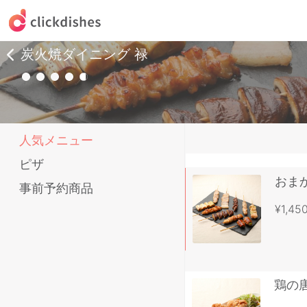
炭火焼ダイニング 禄
人気メニュー
ピザ
おま
事前予約商品
¥1,45
鶏の