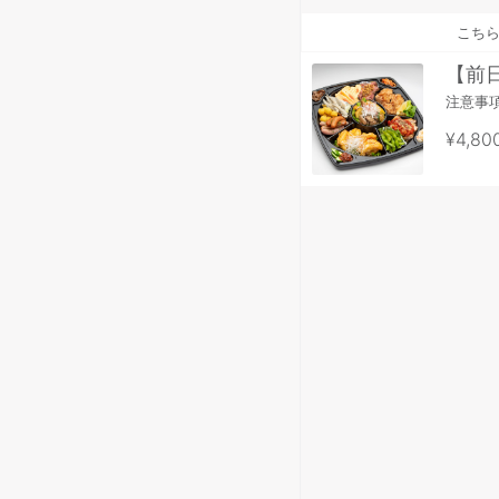
こち
【前
注意事
¥4,80