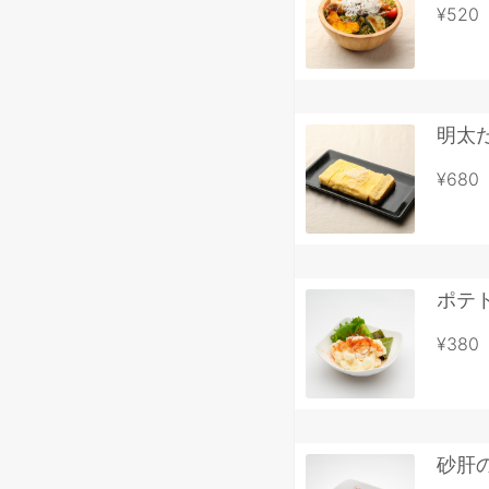
¥520
明太
¥680
ポテ
¥380
砂肝