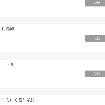
Add
だし巻卵
Add
トサラダ
Add
のにんにく醤油漬け