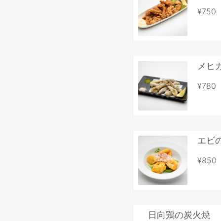
¥750
メヒ
¥780
エビ
¥850
日向鶏の炭火焼