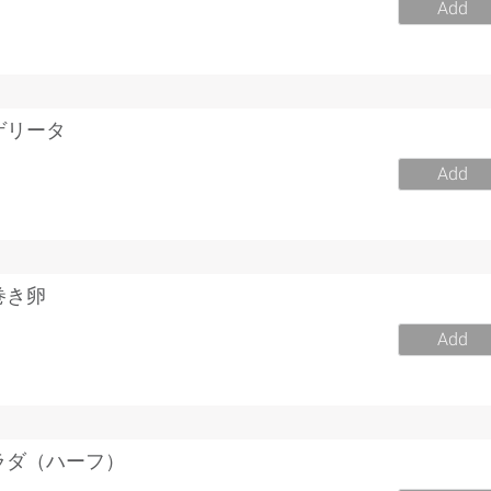
Add
ゲリータ
Add
巻き卵
Add
ラダ（ハーフ）