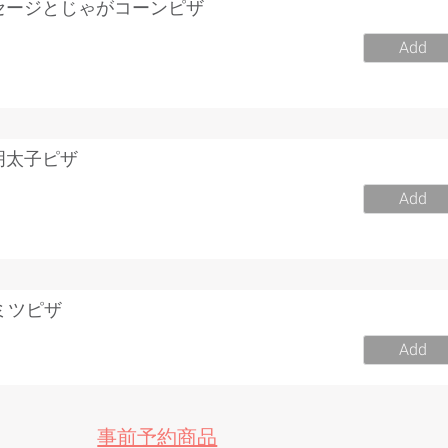
セージとじゃがコーンピザ
0
Add
明太子ピザ
0
Add
ミツピザ
Add
事前予約商品