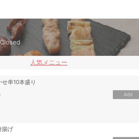
Closed
人気メニュー
かせ串10本盛り
0
Add
唐揚げ