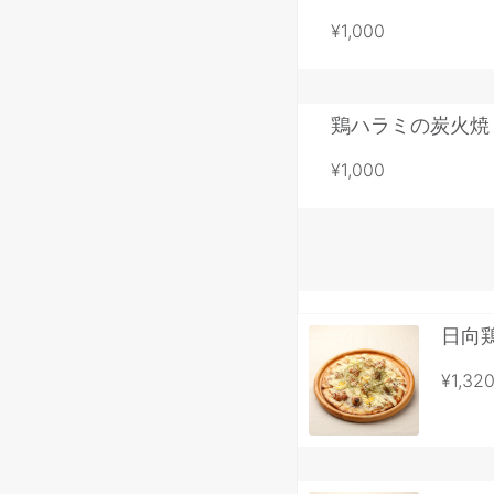
¥1,000
鶏ハラミの炭火焼
¥1,000
日向
¥1,32