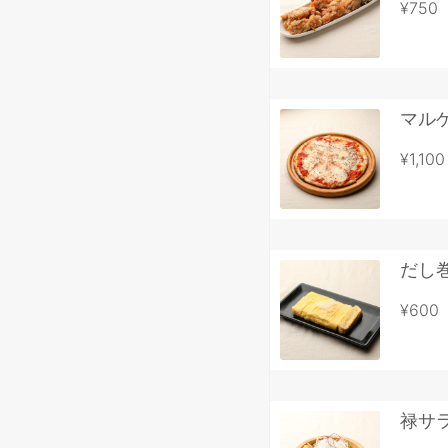
¥750
マル
¥1,100
だし
¥600
禄サ